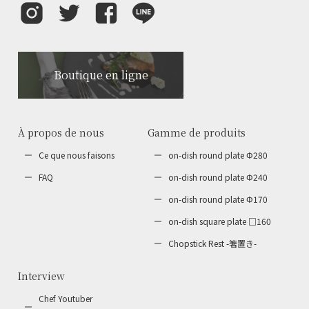
Boutique en ligne
À propos de nous
Gamme de produits
Ce que nous faisons
on-dish round plate Φ280
FAQ
on-dish round plate Φ240
on-dish round plate Φ170
on-dish square plate □160
Chopstick Rest
-箸置き-
Interview
Chef Youtuber